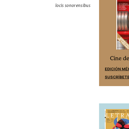
locis sonorensibus
Cine desde los márgenes
s
Cine d
EDICIÓN ESPAÑA
EDICIÓN MÉ
SUSCRÍBETE
SUSCRÍBET