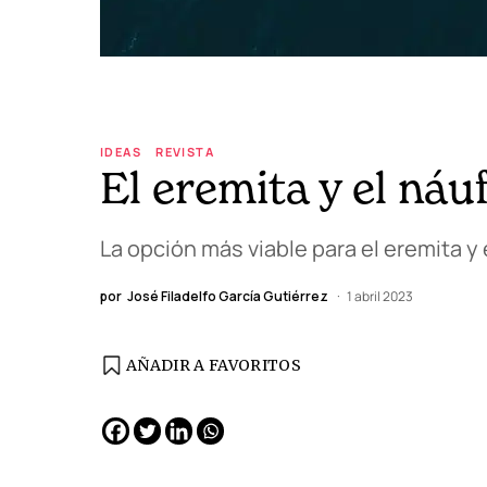
IDEAS
REVISTA
El eremita y el náu
La opción más viable para el eremita y
por
José Filadelfo García Gutiérrez
1 abril 2023
AÑADIR A FAVORITOS
EDICIÓN ESPAÑA
N° 299 / Agosto 2026