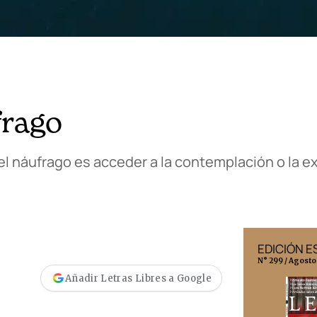
frago
 el náufrago es acceder a la contemplación o la 
EDICIÓN MÉXICO
EDICIÓN 
N° 332 / Agosto 2026
N° 299 / Agosto
Añadir Letras Libres a Google