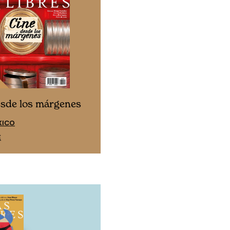
Cine desde los márgen
esde los márgenes
EDICIÓN ESPAÑA
XICO
SUSCRÍBETE
E