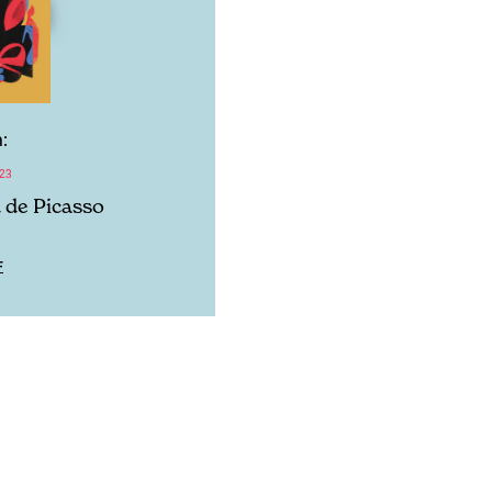
:
23
 de Picasso
F