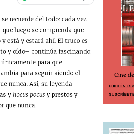
se recuerde del todo: cada vez
ra que luego se comprenda que
y está y estará ahí. El truco es
to y oído– continúa fascinando:
a únicamente para que
ambia para seguir siendo el
Cine d
Cine desde los márgenes
ue nunca. Así, su leyenda
EDICIÓN ES
EDICIÓN MÉXICO
ras y
hocus pocus
y prestos y
SUSCRÍBET
SUSCRÍBETE
or que nunca.