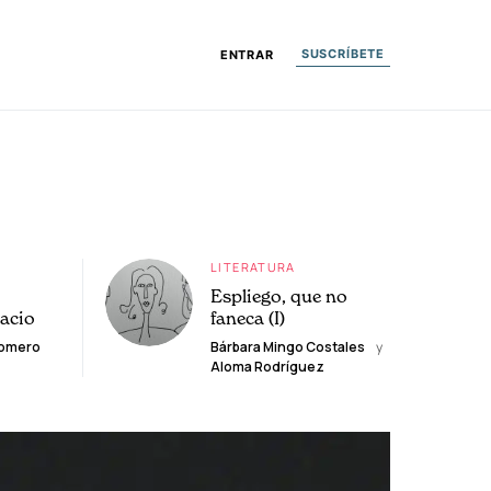
SUSCRÍBETE
ENTRAR
LITERATURA
Espliego, que no
lacio
faneca (I)
Romero
Bárbara Mingo Costales
y
Aloma Rodríguez