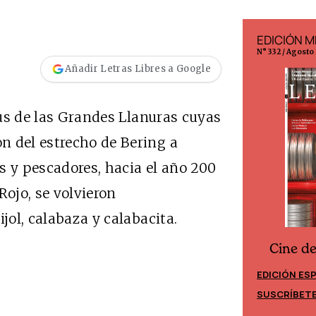
EDICIÓN ESPAÑA
EDICIÓN M
N° 299 / Agosto 2026
N° 332 / Agosto
Añadir Letras Libres a Google
us de las Grandes Llanuras cuyas
n del estrecho de Bering a
s y pescadores, hacia el año 200
 Rojo, se volvieron
jol, calabaza y calabacita.
Cine d
Cine desde los márgenes
EDICIÓN ES
EDICIÓN MÉXICO
SUSCRÍBET
SUSCRÍBETE