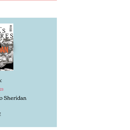
:
023
o Sheridan
F