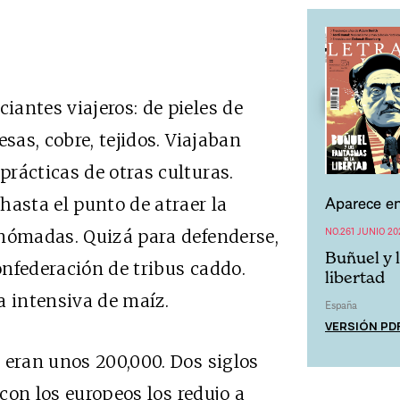
antes viajeros: de pieles de
sas, cobre, tejidos. Viajaban
rácticas de otras culturas.
Aparece en
hasta el punto de atraer la
NO.261 JUNIO 20
 nómadas. Quizá para defenderse,
Buñuel y 
nfederación de tribus caddo.
libertad
a intensiva de maíz.
España
VERSIÓN PD
 eran unos 200,000. Dos siglos
 con los europeos los redujo a