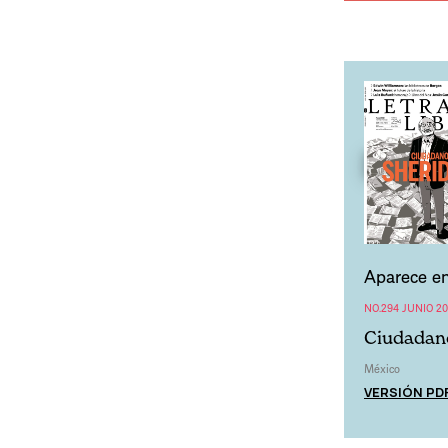
Aparece en
NO.294 JUNIO 2
Ciudadan
México
VERSIÓN PD