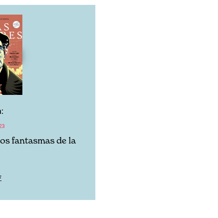
:
23
los fantasmas de la
F