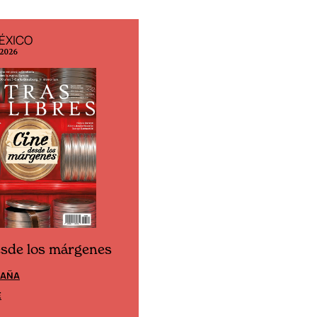
ÉXICO
EDICIÓN ESPAÑA
 2026
N° 299 / Agosto 2026
esde los márgenes
Cine desde los márgen
PAÑA
EDICIÓN MÉXICO
E
SUSCRÍBETE