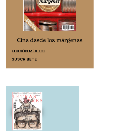
Cine desd
Cine desde los márgenes
EDICIÓN ESPAÑ
EDICIÓN MÉXICO
SUSCRÍBETE
SUSCRÍBETE