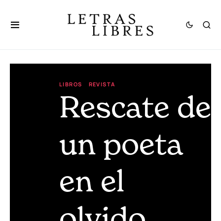
LIBROS
REVISTA
Rescate de
un poeta
en el
olvido