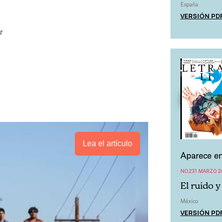
España
VERSIÓN PD
r
Lea el artículo
Aparece en
NO.231 MARZO 2
El ruido y 
México
VERSIÓN PD