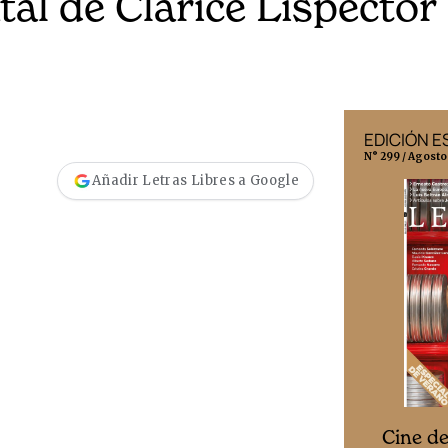
tal de Clarice Lispector
EDICIÓN MÉXICO
EDICIÓN 
N° 332 / Agosto 2026
N° 299 / Agosto
Añadir Letras Libres a Google
Cine desde los márgenes
s
Cine d