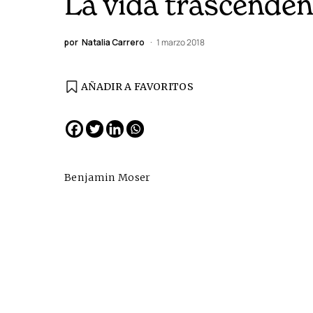
La vida trascenden
por
Natalia Carrero
1 marzo 2018
AÑADIR A FAVORITOS
EDICIÓN ESPAÑA
N° 299 / Agosto 2026
Benjamin Moser
Cine desde los márgene