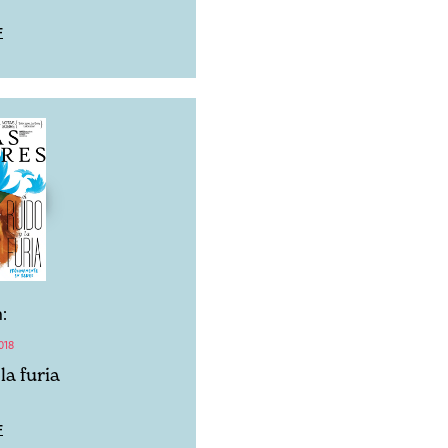
F
:
018
la furia
F