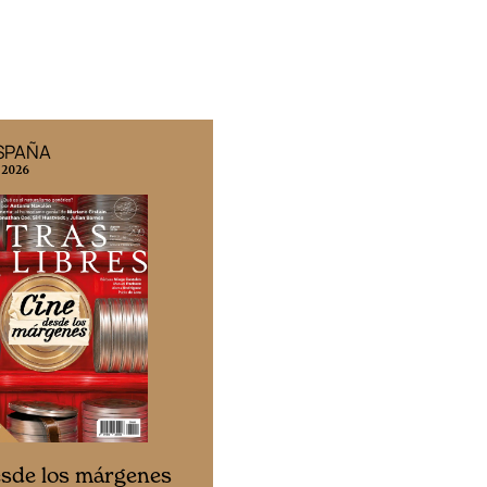
ESPAÑA
EDICIÓN MÉXICO
 2026
N° 332 / Agosto 2026
Cine desde los márgen
esde los márgenes