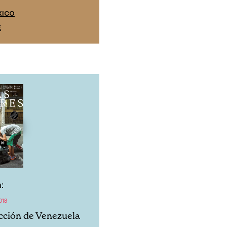
EDICIÓN ESPAÑA
XICO
SUSCRÍBETE
E
:
018
cción de Venezuela