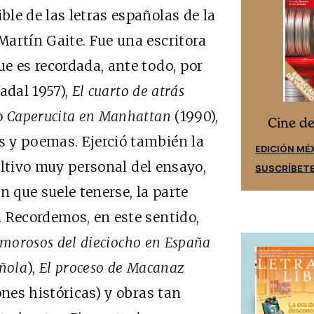
le de las letras españolas de la
artín Gaite. Fue una escritora
e es recordada, ante todo, por
adal 1957),
El cuarto de atrás
 o
Caperucita en Manhattan
(1990),
Cine desde los márgenes
s
Cine d
 y poemas. Ejerció también la
EDICIÓN ESPAÑA
EDICIÓN MÉ
cultivo muy personal del ensayo,
SUSCRÍBETE
SUSCRÍBET
n que suele tenerse, la parte
 Recordemos, en este sentido,
morosos del dieciocho en España
añola
),
El proceso de Macanaz
ones históricas) y obras tan