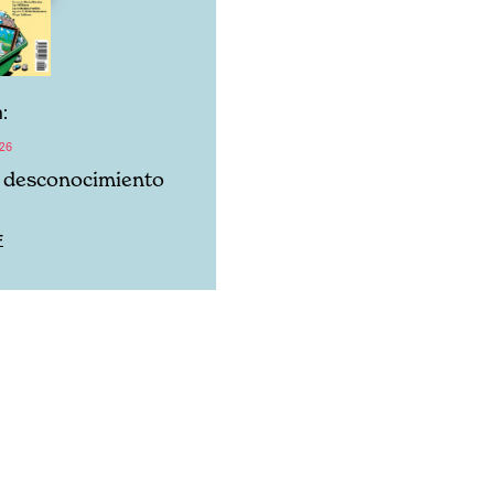
:
26
l desconocimiento
F