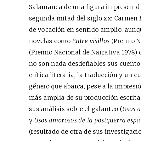
Salamanca de una figura imprescindib
segunda mitad del siglo xx: Carmen M
de vocación en sentido amplio: aunqu
novelas como
Entre visillos
(Premio N
(Premio Nacional de Narrativa 1978)
Cine desde los márgene
no son nada desdeñables sus cuentos
EDICIÓN MÉXICO
crítica literaria, la traducción y un 
SUSCRÍBETE
género que abarca, pese a la impresió
más amplia de su producción escrita.
sus análisis sobre el galanteo (
Usos a
y
Usos amorosos de la postguerra esp
(resultado de otra de sus investigaci