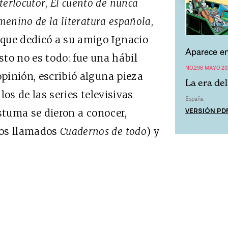
terlocutor
,
El cuento de nunca
menino de la literatura española
,
que dedicó a su amigo Ignacio
Aparece en
esto no es todo: fue una hábil
NO.296 MAYO 20
opinión, escribió alguna pieza
La era de
 los de las series televisivas
España
VERSIÓN PD
tuma se dieron a conocer,
los llamados
Cuadernos de todo
) y