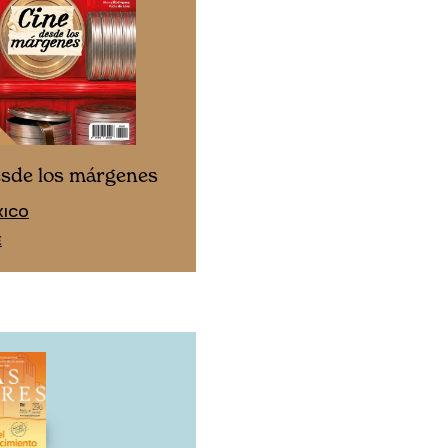
Cine desde los márgen
esde los márgenes
EDICIÓN ESPAÑA
XICO
SUSCRÍBETE
E