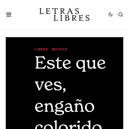
LIBROS
REVISTA
Este que
ves,
engaño
colorido