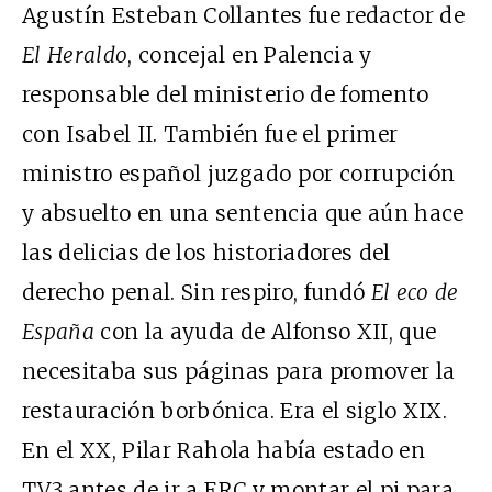
Agustín Esteban Collantes fue redactor de
El Heraldo
, concejal en Palencia y
responsable del ministerio de fomento
con Isabel II. También fue el primer
ministro español juzgado por corrupción
y absuelto en una sentencia que aún hace
las delicias de los historiadores del
derecho penal. Sin respiro, fundó
El eco de
España
con la ayuda de Alfonso XII, que
necesitaba sus páginas para promover la
restauración borbónica. Era el siglo
XIX
.
En el
XX
, Pilar Rahola había estado en
TV
3 antes de ir a
ERC
y montar el
pi
para