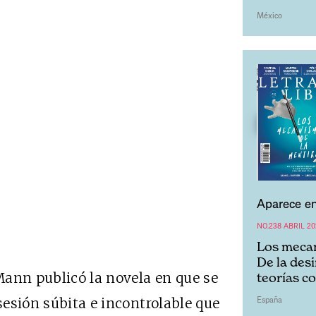
México
Aparece en
NO.238 ABRIL 20
Los mecan
De la des
Mann publicó la novela en que se
teorías c
España
bsesión súbita e incontrolable que