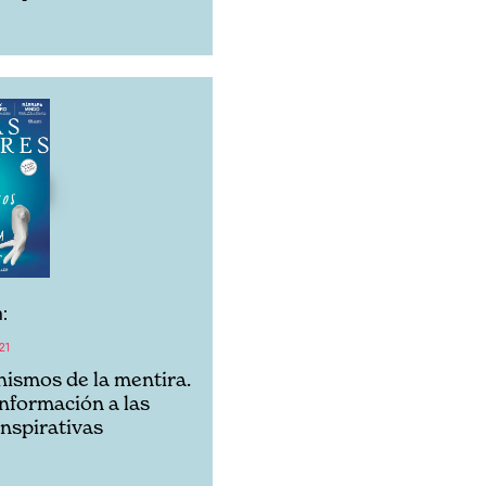
:
21
ismos de la mentira.
información a las
onspirativas