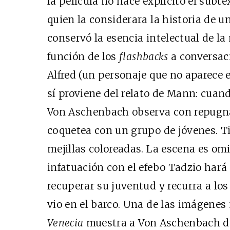
la película no hace explícito el subte
quien la considerara la historia de u
conservó la esencia intelectual de la
función de los
flashbacks
a conversaci
Alfred (un personaje que no aparece 
sí proviene del relato de Mann: cuand
Von Aschenbach observa con repugna
coquetea con un grupo de jóvenes. Ti
mejillas coloreadas. La escena es omin
infatuación con el efebo Tadzio har
recuperar su juventud y recurra a los
vio en el barco. Una de las imágenes
Venecia
muestra a Von Aschenbach der