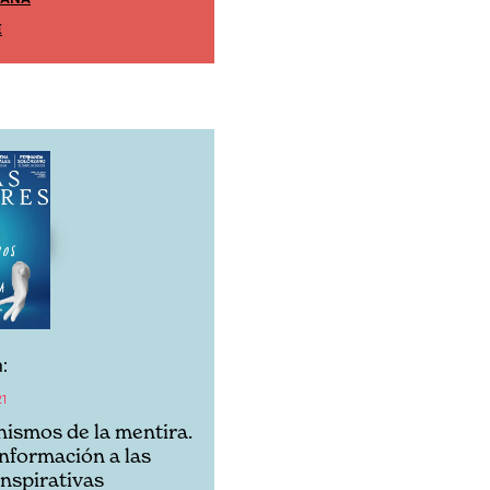
EDICIÓN MÉXICO
E
SUSCRÍBETE
:
21
ismos de la mentira.
información a las
onspirativas