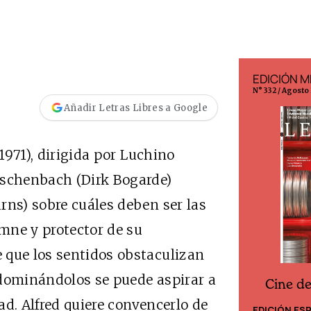
EDICIÓN ESPAÑA
EDICIÓN M
N° 299 / Agosto 2026
N° 332 / Agosto
Añadir Letras Libres a Google
1971), dirigida por Luchino
Aschenbach (Dirk Bogarde)
rns) sobre cuáles deben ser las
emne y protector de su
 que los sentidos obstaculizan
o dominándolos se puede aspirar a
Cine d
Cine desde los márgenes
dad. Alfred quiere convencerlo de
EDICIÓN ES