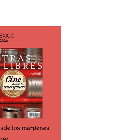
ÉXICO
EDICIÓN ESPAÑA
 2026
N° 299 / Agosto 2026
esde los márgenes
Cine desde los márgen
PAÑA