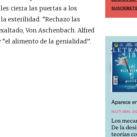
EDICIÓN MÉXICO
les cierra las puertas a los
SUSCRÍBET
SUSCRÍBETE
la esterilidad. “Rechazo las
 exaltado, Von Aschenbach. Alfred
 “el alimento de la genialidad”.
Aparece en
NO.271 ABRIL 20
Los mecan
De la des
teorías c