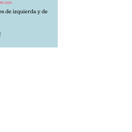
RE 2024
s de izquierda y de
F