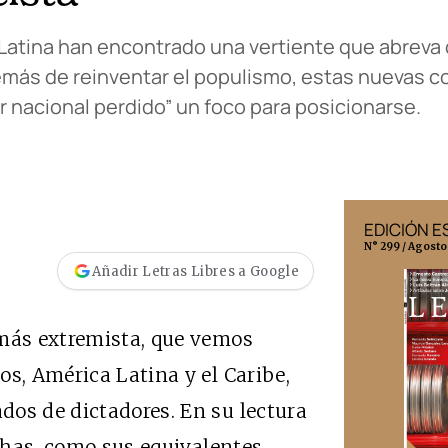
Latina han encontrado una vertiente que abreva 
Además de reinventar el populismo, estas nuevas c
r nacional perdido” un foco para posicionarse.
EDICIÓN MÉXICO
EDICIÓN 
N° 332 / Agosto 2026
N° 299 / Agosto
Añadir Letras Libres a Google
 más extremista, que vemos
os, América Latina y el Caribe,
dos de dictadores. En su lectura
echas, como sus equivalentes