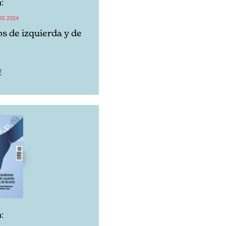
:
RE 2024
s de izquierda y de
F
: