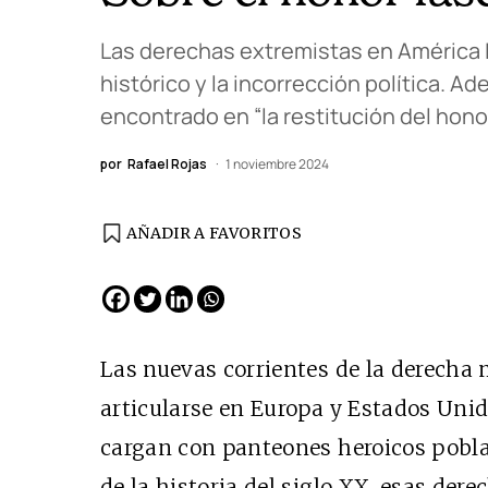
Las derechas extremistas en América 
histórico y la incorrección política. 
encontrado en “la restitución del hono
por
Rafael Rojas
1 noviembre 2024
AÑADIR A FAVORITOS
EDICIÓN ESPAÑA
N° 299 / Agosto 2026
Las nuevas corrientes de la derecha
articularse en Europa y Estados Unid
cargan con panteones heroicos pobla
de la historia del siglo XX, esas der