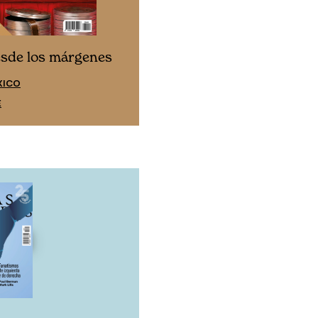
Cine desde los márgen
esde los márgenes
EDICIÓN ESPAÑA
XICO
SUSCRÍBETE
E