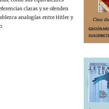
eferencias claras y se ofenden
tablezca analogías entre Hitler y
Cine desde los márgenes
s
Cine d
o.
EDICIÓN ESPAÑA
EDICIÓN MÉ
SUSCRÍBETE
SUSCRÍBET