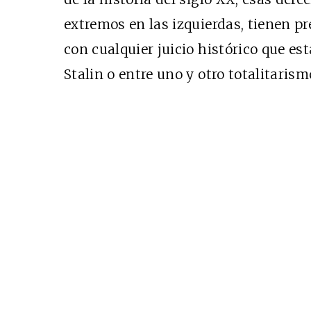
extremos en las izquierdas, tienen pr
con cualquier juicio histórico que es
Cine desde los márgene
Stalin o entre uno y otro totalitarism
EDICIÓN MÉXICO
SUSCRÍBETE