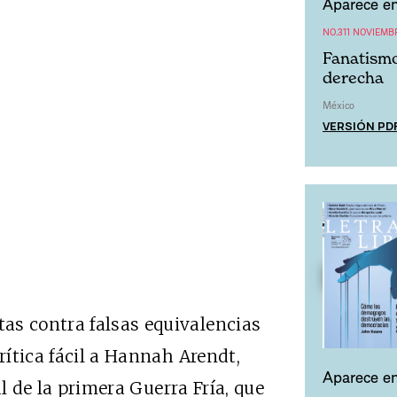
Aparece en
NO.311 NOVIEMB
Fanatismo
derecha
México
VERSIÓN PD
as contra falsas equivalencias
rítica fácil a Hannah Arendt,
Aparece en
ral de la primera Guerra Fría, que