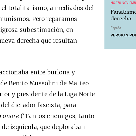
NO.278 NOVIEMB
el totalitarismo, a mediados del
Fanatismo
comunismos. Pero reparamos
derecha
España
igrosa subestimación, en
VERSIÓN PD
 nueva derecha que resultan
eaccionaba entre burlona y
 de Benito Mussolini de Matteo
rior y presidente de la Liga Norte
o del dictador fascista, para
o onore
(‘Tantos enemigos, tanto
s de izquierda, que deploraban