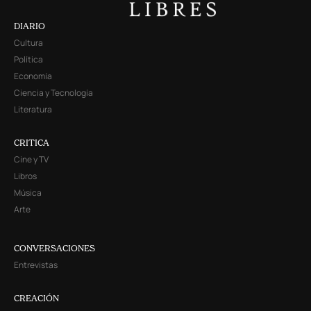
DIARIO
Cultura
Política
Economía
Ciencia y Tecnología
Literatura
CRITICA
Cine y TV
Libros
Música
Arte
CONVERSACIONES
Entrevistas
CREACIÓN