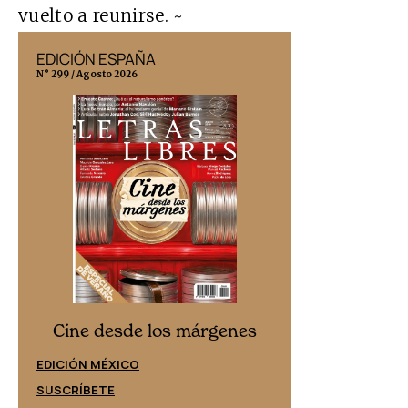
vuelto a reunirse. ~
EDICIÓN ESPAÑA
EDICIÓN MÉX
N° 299 / Agosto 2026
N° 332 / Agosto 202
Cine desd
Cine desde los márgenes
EDICIÓN ESPAÑ
EDICIÓN MÉXICO
SUSCRÍBETE
SUSCRÍBETE