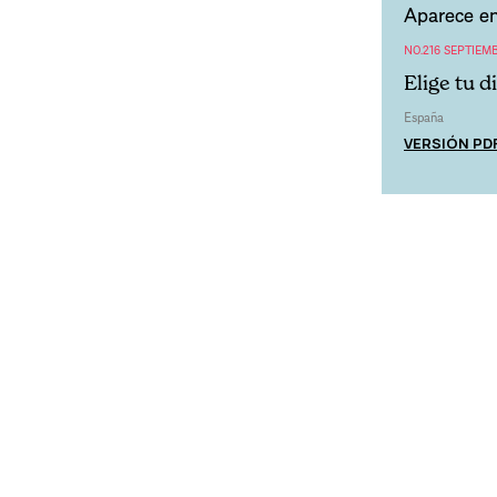
Aparece en
NO.216 SEPTIEM
Elige tu d
España
VERSIÓN PD