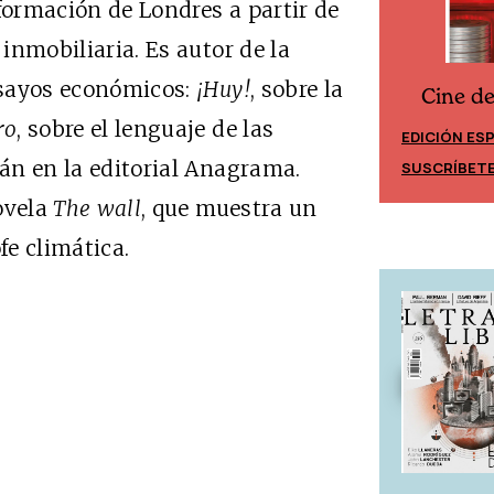
formación de Londres a partir de
 inmobiliaria. Es autor de la
sayos económicos:
¡Huy!
, sobre la
Cine d
Cine desde los márgenes
ro
, sobre el lenguaje de las
EDICIÓN ES
EDICIÓN MÉXICO
tán en la editorial Anagrama.
SUSCRÍBET
SUSCRÍBETE
ovela
The wall
, que muestra un
e climática.