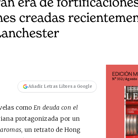
n era de fortificaciones
ones creadas recientemen
Lanchester
EDICIÓN ESPAÑA
EDICIÓN M
N° 299 / Agosto 2026
N° 332 / Agosto
Añadir Letras Libres a Google
ovelas como
En deuda con el
viana protagonizada por un
s aromas
, un retrato de Hong