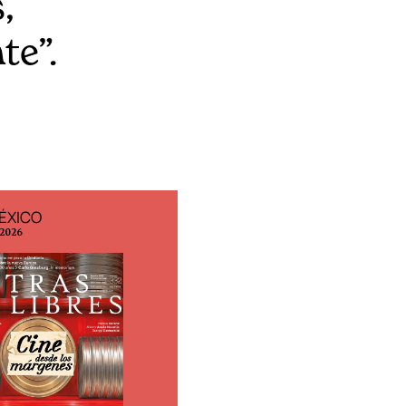
,
te”.
ÉXICO
EDICIÓN ESPAÑA
 2026
N° 299 / Agosto 2026