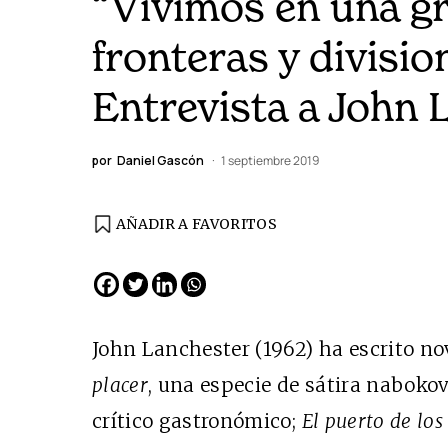
“Vivimos en una gra
fronteras y divisi
Entrevista a John 
por
Daniel Gascón
1 septiembre 2019
AÑADIR A FAVORITOS
John Lanchester (1962) ha escrito n
placer
, una especie de sátira naboko
crítico gastronómico;
El puerto de lo