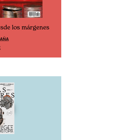
esde los márgenes
Cine desde los márgen
PAÑA
EDICIÓN MÉXICO
E
SUSCRÍBETE