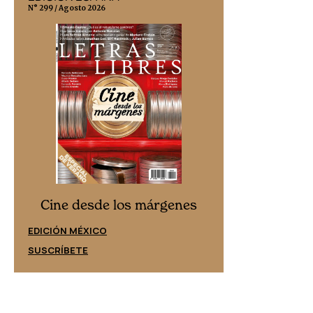
N° 299 / Agosto 2026
N° 332 / Agosto 202
Cine desd
Cine desde los márgenes
EDICIÓN ESPAÑ
EDICIÓN MÉXICO
SUSCRÍBETE
SUSCRÍBETE