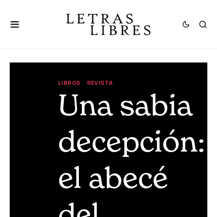
LIBROS
REVISTA
Una sabia
decepción:
el abecé
del