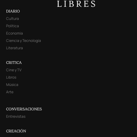
DIARIO
Cultura
Política
Economía
Ciencia y Tecnología
Literatura
CRITICA
Cine y TV
Libros
Música
Arte
CONVERSACIONES
Entrevistas
CREACIÓN