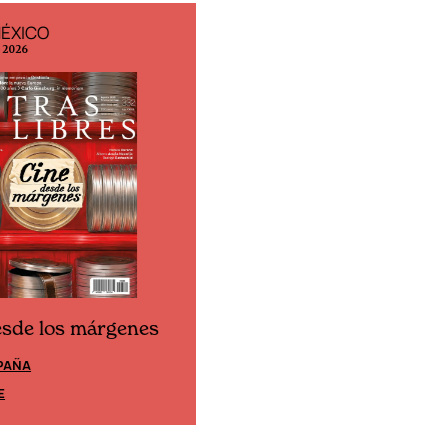
MÉXICO
EDICIÓN ESPAÑA
o 2026
N° 299 / Agosto 2026
esde los márgenes
Cine desde los márgene
PAÑA
EDICIÓN MÉXICO
E
SUSCRÍBETE