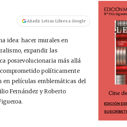
EDICIÓN ESPAÑA
EDICIÓN 
N° 299 / Agosto 2026
N° 332 / Agost
Añadir Letras Libres a Google
a idea: hacer murales en
ralismo, expandir las
ica posrevolucionaria más allá
or comprometido políticamente
n en películas emblemáticas del
lio Fernández y Roberto
Cine d
Cine desde los márgenes
Figueroa.
EDICIÓN ES
EDICIÓN MÉXICO
SUSCRÍBET
SUSCRÍBETE