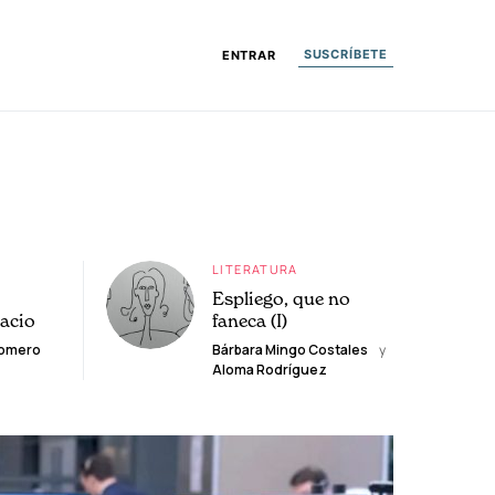
SUSCRÍBETE
ENTRAR
LITERATURA
Espliego, que no
lacio
faneca (I)
Romero
Bárbara Mingo Costales
y
Aloma Rodríguez