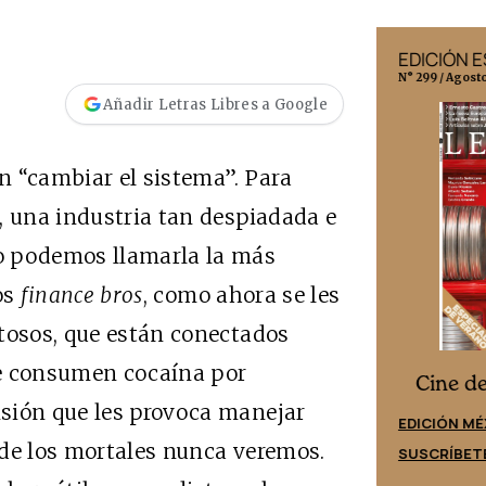
EDICIÓN MÉXICO
EDICIÓN 
N° 332 / Agosto 2026
N° 299 / Agost
Añadir Letras Libres a Google
n “cambiar el sistema”. Para
, una industria tan despiadada e
o podemos llamarla la más
os
finance bros
, como ahora se les
tosos, que están conectados
ue consumen cocaína por
Cine desde los márgenes
es
Cine d
sión que les provoca manejar
EDICIÓN ESPAÑA
EDICIÓN MÉ
 de los mortales nunca veremos.
SUSCRÍBETE
SUSCRÍBET