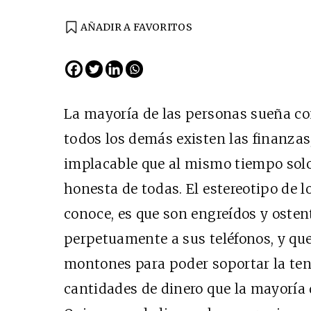
AÑADIR A FAVORITOS
EDICIÓN ESPAÑA
N° 299 / Agosto 2026
La mayoría de las personas sueña co
todos los demás existen las finanzas
implacable que al mismo tiempo sol
honesta de todas. El estereotipo de l
conoce, es que son engreídos y osten
perpetuamente a sus teléfonos, y q
Cine desde los márgen
montones para poder soportar la ten
EDICIÓN MÉXICO
cantidades de dinero que la mayoría
SUSCRÍBETE