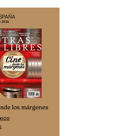
ESPAÑA
EDICIÓN MÉXICO
o 2026
N° 332 / Agosto 2026
Cine desde los márgene
esde los márgenes
EDICIÓN ESPAÑA
XICO
SUSCRÍBETE
E