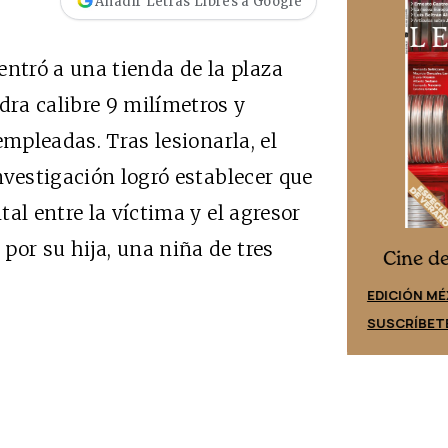
Añadir Letras Libres a Google
entró a una tienda de la plaza
ra calibre 9 milímetros y
empleadas. Tras lesionarla, el
nvestigación logró establecer que
al entre la víctima y el agresor
or su hija, una niña de tres
Cine desde los márgenes
es
Cine d
EDICIÓN ESPAÑA
EDICIÓN MÉ
SUSCRÍBETE
SUSCRÍBET