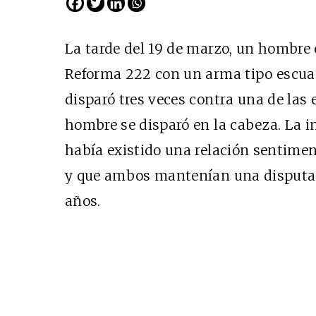
La tarde del 19 de marzo, un hombre 
Reforma 222 con un arma tipo escuad
disparó tres veces contra una de las 
hombre se disparó en la cabeza. La i
había existido una relación sentiment
y que ambos mantenían una disputa p
Cine desde los márgen
años.
EDICIÓN MÉXICO
SUSCRÍBETE