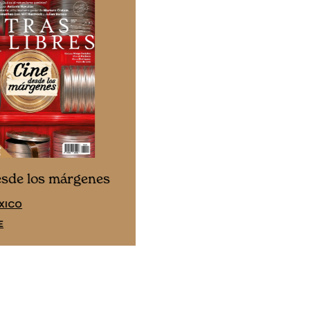
Cine desde los márgene
esde los márgenes
EDICIÓN ESPAÑA
XICO
SUSCRÍBETE
E