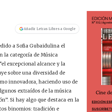
EDICIÓN ESPAÑA
EDICIÓN 
N° 299 / Agosto 2026
N° 332 / Agost
Añadir Letras Libres a Google
dido a Sofia Gubaidulina el
n la categoría de Música
el excepcional alcance y la
uye sobre una diversidad de
omo innovadora, haciendo uso de
lgunos extraídos de la música
Cine d
Cine desde los márgenes
ón”. Si hay algo que destaca en la
EDICIÓN ES
EDICIÓN MÉXICO
os binomios: tradición e
SUSCRÍBET
SUSCRÍBETE