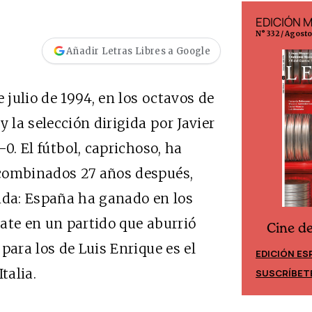
EDICIÓN ESPAÑA
EDICIÓN 
N° 299 / Agosto 2026
N° 332 / Agost
Añadir Letras Libres a Google
 julio de 1994, en los octavos de
 la selección dirigida por Javier
0. El fútbol, caprichoso, ha
 combinados 27 años después,
ñida: España ha ganado en los
ate en un partido que aburrió
Cine d
Cine desde los márgenes
para los de Luis Enrique es el
EDICIÓN ES
EDICIÓN MÉXICO
talia.
SUSCRÍBET
SUSCRÍBETE