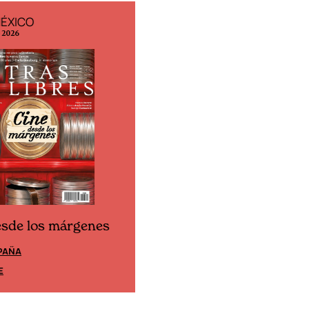
MÉXICO
EDICIÓN ESPAÑA
o 2026
N° 299 / Agosto 2026
esde los márgenes
Cine desde los márgene
PAÑA
EDICIÓN MÉXICO
E
SUSCRÍBETE