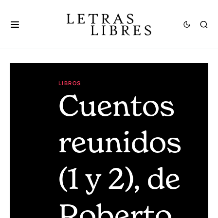
LIBROS
Cuentos
reunidos
(1 y 2), de
Roberto