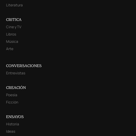
Literatura
CRITICA
Cine y TV
Libros
Música
Arte
CONVERSACIONES
Entrevistas
CREACIÓN
Poesía
Ficción
ENSAYOS
Historia
Ideas