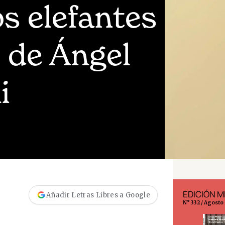
s elefantes
, de Ángel
i
EDICIÓN ESPAÑA
EDICIÓN M
Añadir Letras Libres a Google
N° 299 / Agosto 2026
N° 332 / Agosto