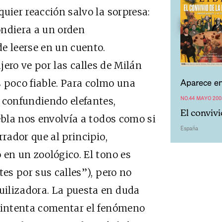
uier reacción salvo la sorpresa:
ondiera a un orden
e leerse en un cuento.
jero ve por las calles de Milán
Aparece en
es poco fiable. Para colmo una
NO.44 MAYO 200
 confundiendo elefantes,
El convivi
ebla nos envolvía a todos como si
España
rrador que al principio,
 en un zoológico. El tono es
tes por sus calles”), pero no
ilizadora. La puesta en duda
r intenta comentar el fenómeno