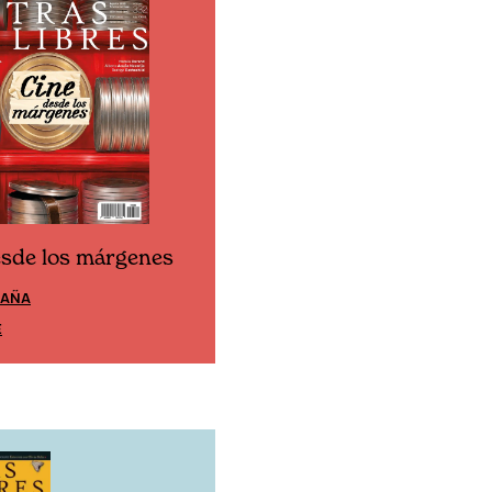
esde los márgenes
Cine desde los márgen
PAÑA
EDICIÓN MÉXICO
E
SUSCRÍBETE