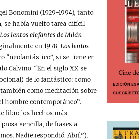
ngel Bonomini (1929-1994), tanto
 se había vuelto tarea difícil
Los lentos elefantes de Milán
riginalmente en 1978,
Los lentos
o “neofantástico”, si se tiene en
alo Calvino: “En el siglo XX se
Cine d
Cine desde los márgenes
cional) de lo fantástico: como
EDICIÓN ES
EDICIÓN MÉXICO
o también como meditación sobre
SUSCRÍBET
SUSCRÍBETE
del hombre contemporáneo”.
te libro los hechos más
rosa sencilla, de frases a
os. Nadie respondió. Abrí.”),