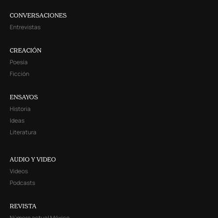
CONVERSACIONES
Entrevistas
CREACIÓN
Poesía
Ficción
ENSAYOS
Historia
Ideas
Literatura
AUDIO Y VIDEO
Videos
Podcasts
REVISTA
Número actual México