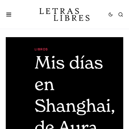
LIBROS
Mis días
en
Shanghai,
de Aura