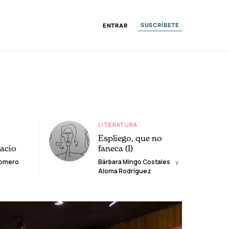
SUSCRÍBETE
ENTRAR
LITERATURA
Espliego, que no
lacio
faneca (I)
Romero
Bárbara Mingo Costales
y
Aloma Rodríguez