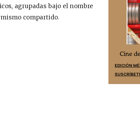
ticos, agrupadas bajo el nombre
formismo compartido.
Cine desde los márgenes
es
Cine d
EDICIÓN ESPAÑA
EDICIÓN MÉ
SUSCRÍBETE
SUSCRÍBET