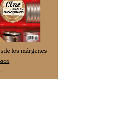
Cine desde los márgene
esde los márgenes
EDICIÓN ESPAÑA
XICO
SUSCRÍBETE
E