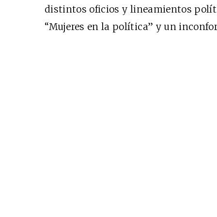
distintos oficios y lineamientos polí
“Mujeres en la política” y un incon
Cine desde los márgen
EDICIÓN MÉXICO
SUSCRÍBETE