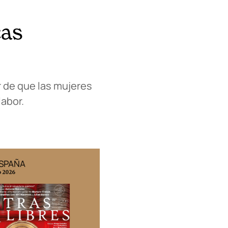
cas
r de que las mujeres
labor.
ESPAÑA
EDICIÓN MÉXICO
o 2026
N° 332 / Agosto 2026