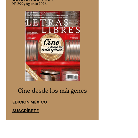
N° 299 / Agosto 2026
N° 332 / Agosto 202
Cine desd
Cine desde los márgenes
EDICIÓN ESPAÑ
EDICIÓN MÉXICO
SUSCRÍBETE
SUSCRÍBETE