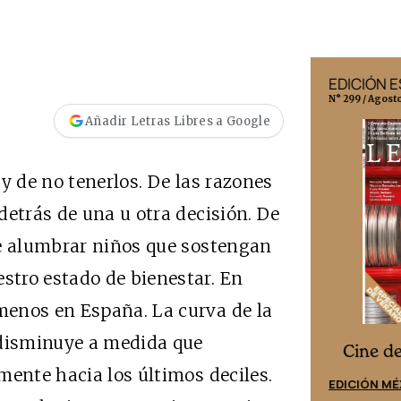
EDICIÓN MÉXICO
EDICIÓN 
N° 332 / Agosto 2026
N° 299 / Agost
Añadir Letras Libres a Google
y de no tenerlos. De las razones
detrás de una u otra decisión. De
de alumbrar niños que sostengan
tro estado de bienestar. En
enos en España. La curva de la
 disminuye a medida que
Cine desde los márgenes
es
Cine d
mente hacia los últimos deciles.
EDICIÓN ESPAÑA
EDICIÓN MÉ