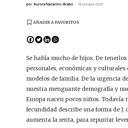
por
Aurora Nacarino-Brabo
16 octubre 2020
AÑADIR A FAVORITOS
EDICIÓN ESPAÑA
N° 299 / Agosto 2026
Se habla mucho de hijos. De tenerlos 
personales, económicas y culturales 
modelos de familia. De la urgencia 
nuestra menguante demografía y nues
Europa nacen pocos niños. Todavía m
fecundidad describe una forma de J:
Cine desde los márgen
aumenta la renta, para repuntar leve
EDICIÓN MÉXICO