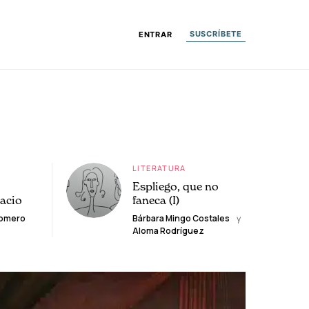
SUSCRÍBETE
ENTRAR
LITERATURA
Espliego, que no
lacio
faneca (I)
Romero
Bárbara Mingo Costales
y
Aloma Rodríguez