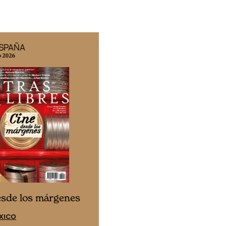
ESPAÑA
EDICIÓN MÉXICO
o 2026
N° 332 / Agosto 2026
Cine desde los márgene
esde los márgenes
EDICIÓN ESPAÑA
XICO