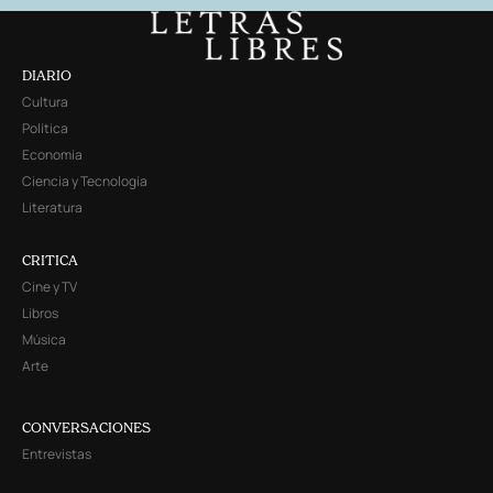
DIARIO
Cultura
Política
Economía
Ciencia y Tecnología
Literatura
CRITICA
Cine y TV
Libros
Música
Arte
CONVERSACIONES
Entrevistas