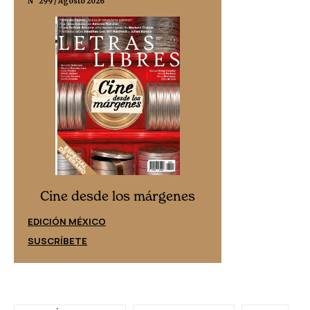
N° 299 / Agosto 2026
N° 332 / Agosto 202
Cine desd
Cine desde los márgenes
EDICIÓN ESPAÑ
EDICIÓN MÉXICO
SUSCRÍBETE
SUSCRÍBETE