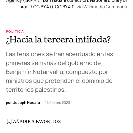
Agency (I.P.P.A.) / Dan Hadani collection, National Library of
Israel / CC BY 4.0
,
CC BY 4.0
, via Wikimedia Commons
POLÍTICA
¿Hacia la tercera intifada?
Las tensiones se han acentuado en las
primeras semanas del gobierno de
Benjamín Netanyahu, compuesto por
ministros que pretenden el dominio de
territorios palestinos.
por
Joseph Hodara
14 febrero 2023
AÑADIR A FAVORITOS