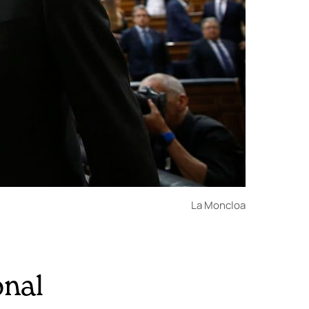
La Moncloa
onal