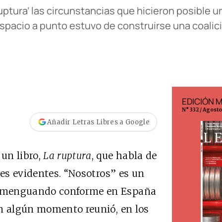
ptura’ las circunstancias que hicieron posible un
spacio a punto estuvo de construirse una coalic
EDICIÓN ESPAÑA
EDICIÓN 
N° 299 / Agosto 2026
N° 332 / Agost
Añadir Letras Libres a Google
un libro,
La ruptura
, que habla de
nes evidentes. “Nosotros” es un
o menguando conforme en España
en algún momento reunió, en los