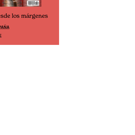
esde los márgenes
Cine desde los márgene
PAÑA
EDICIÓN MÉXICO
E
SUSCRÍBETE