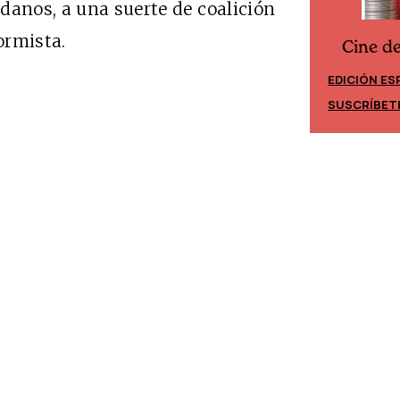
danos, a una suerte de coalición
ormista.
Cine d
Cine desde los márgenes
EDICIÓN ES
EDICIÓN MÉXICO
SUSCRÍBET
SUSCRÍBETE