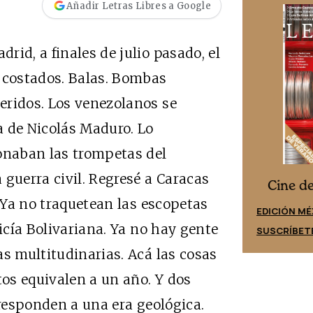
Añadir Letras Libres a Google
id, a finales de julio pasado, el
o costados. Balas. Bombas
eridos. Los venezolanos se
a de Nicolás Maduro. Lo
sonaban las trompetas del
 guerra civil. Regresé a Caracas
Cine desde los márgenes
es
Cine d
. Ya no traquetean las escopetas
EDICIÓN ESPAÑA
EDICIÓN MÉ
licía Bolivariana. Ya no hay gente
SUSCRÍBETE
SUSCRÍBET
as multitudinarias. Acá las cosas
os equivalen a un año. Y dos
rresponden a una era geológica.