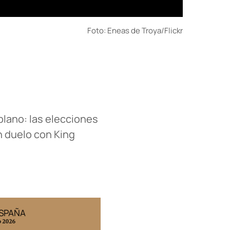
Foto: Eneas de Troya/Flickr
plano: las elecciones
en duelo con King
ESPAÑA
EDICIÓN MÉXICO
o 2026
N° 332 / Agosto 2026