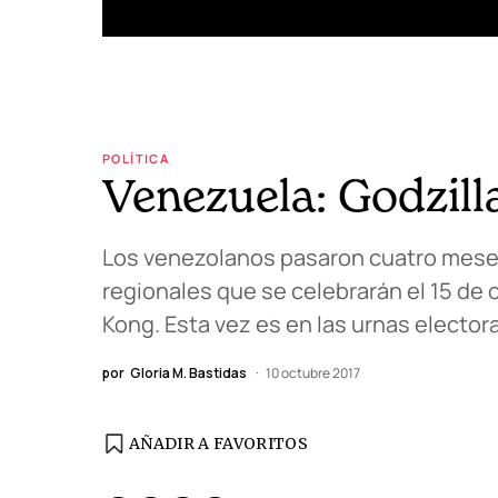
POLÍTICA
Venezuela: Godzilla
Los venezolanos pasaron cuatro meses e
regionales que se celebrarán el 15 de o
Kong. Esta vez es en las urnas electora
por
Gloria M. Bastidas
10 octubre 2017
AÑADIR A FAVORITOS
EDICIÓN ESPAÑA
N° 299 / Agosto 2026