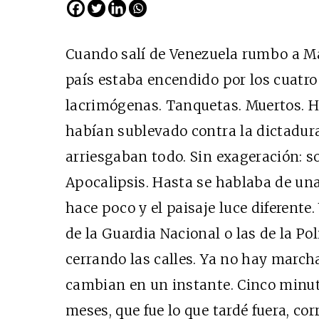
Cuando salí de Venezuela rumbo a Madr
país estaba encendido por los cuatr
lacrimógenas. Tanquetas. Muertos. H
habían sublevado contra la dictadur
arriesgaban todo. Sin exageración: 
Apocalipsis. Hasta se hablaba de una
Cine desde los márgen
hace poco y el paisaje luce diferente
EDICIÓN MÉXICO
de la Guardia Nacional o las de la Po
SUSCRÍBETE
cerrando las calles. Ya no hay march
cambian en un instante. Cinco minut
meses, que fue lo que tardé fuera, co