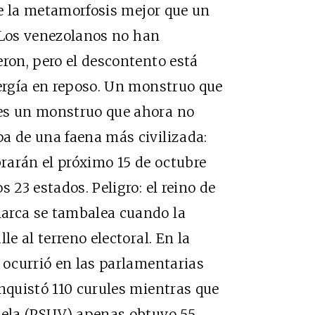
ibe la metamorfosis mejor que un
o. Los venezolanos no han
eron, pero el descontento está
nergía en reposo. Un monstruo que
 es un monstruo que ahora no
a de una faena más civilizada:
brarán el próximo 15 de octubre
 23 estados. Peligro: el reino de
arca se tambalea cuando la
le al terreno electoral. En la
a ocurrió en las parlamentarias
onquistó 110 curules mientras que
zuela (PSUV) apenas obtuvo 55