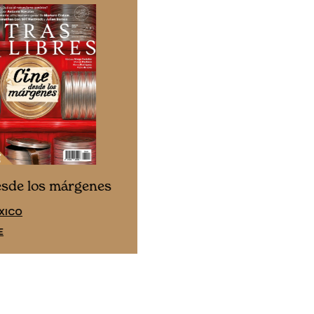
Cine desde los márgene
esde los márgenes
EDICIÓN ESPAÑA
XICO
SUSCRÍBETE
E