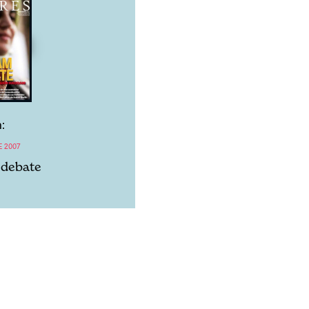
:
E 2007
a debate