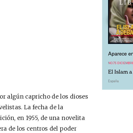
Aparece en
NO.75 DICIEMBR
El Islam 
España
or algún capricho de los dioses
velistas. La fecha de la
ción, en 1955, de una novelita
ra de los centros del poder