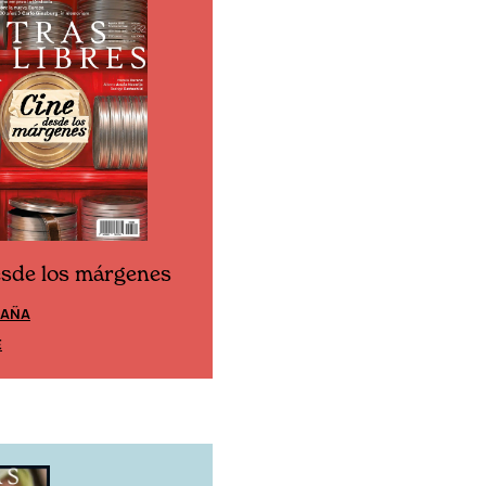
esde los márgenes
Cine desde los márgen
PAÑA
EDICIÓN MÉXICO
E
SUSCRÍBETE