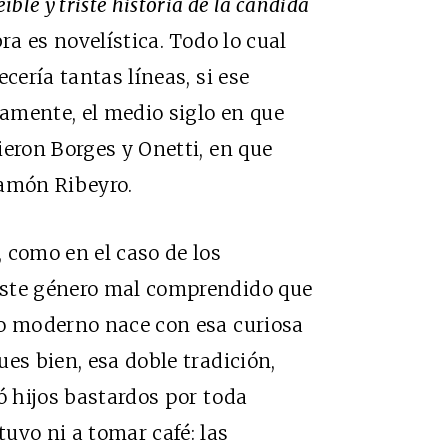
eíble y triste historia de la cándida
bra es novelística. Todo lo cual
cería tantas líneas, si ese
samente, el medio siglo en que
ieron Borges y Onetti, en que
Ramón Ribeyro.
 como en el caso de los
este género mal comprendido que
to moderno nace con esa curiosa
es bien, esa doble tradición,
ó hijos bastardos por toda
uvo ni a tomar café: las