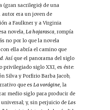
ra (gran sacrilegio) de una
u autor era un joven de
ión a Faulkner y a Virginia
esa novela,
La hojarasca
, rompía
ás no por lo que la novela
con ella abría el camino que
ad
. Así que el panorama del siglo
privilegiado siglo XXI, es éste:
n Silva y Porfirio Barba Jacob,
rrativo que es
La vorágine
, la
rar medio siglo para producir de
niversal; y, sin perjuicio de
Los