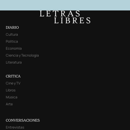
DIARIO
Cultura
Política
Economía
Ciencia y Tecnología
Literatura
CRITICA
Cine y TV
Libros
Música
Arte
CONVERSACIONES
Entrevistas