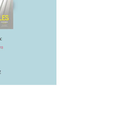
:
13
F