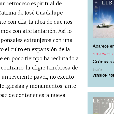
un retroceso espiritual de
Catrina de José Guadalupe
to con ella, la idea de que nos
mos con aire fanfarrón. Así lo
esponsales extranjeros con una
Aparece en
ero el culto en expansión de la
NO.138 MARZO 2
ue en poco tiempo ha reclutado a
Crónicas
 contrario: la efigie tenebrosa de
España
VERSIÓN PD
 un reverente pavor, no exento
irle iglesias y monumentos, ante
apaz de contener esta nueva