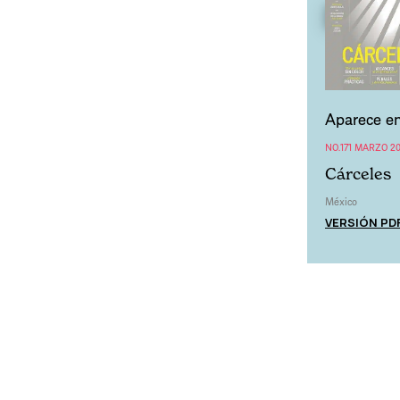
Aparece en
NO.171 MARZO 20
Cárceles
México
VERSIÓN PD