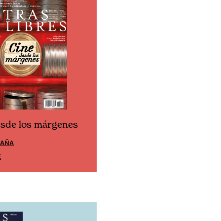
esde los márgenes
Cine desde los márgen
PAÑA
EDICIÓN MÉXICO
E
SUSCRÍBETE