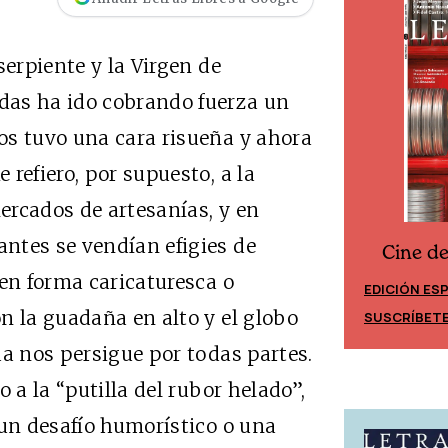
serpiente y la Virgen de
das ha ido cobrando fuerza un
os tuvo una cara risueña y ahora
refiero, por supuesto, a la
ercados de artesanías, y en
ntes se vendían efigies de
Cine d
Cine desde los márgenes
 en forma caricaturesca o
EDICIÓN ES
EDICIÓN MÉXICO
n la guadaña en alto y el globo
SUSCRÍBET
SUSCRÍBETE
da nos persigue por todas partes.
 a la “putilla del rubor helado”,
 un desafío humorístico o una