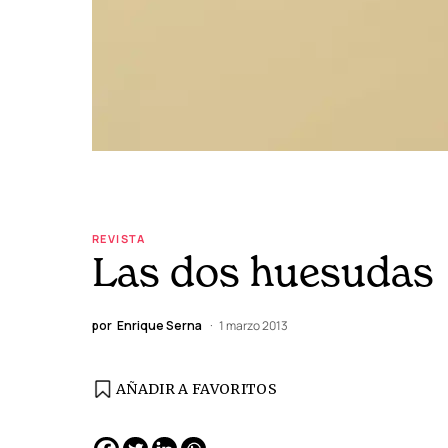
REVISTA
Las dos huesudas
por
Enrique Serna
1 marzo 2013
AÑADIR A FAVORITOS