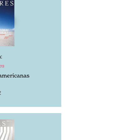
:
013
 americanas
F