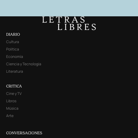
DIARIO
Cultura
Política
Economía
Ciencia y Tecnología
Literatura
CRITICA
Cine y TV
Libros
Música
Arte
CONVERSACIONES