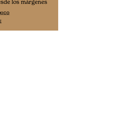
Cine desde los márgene
esde los márgenes
EDICIÓN ESPAÑA
XICO
SUSCRÍBETE
E