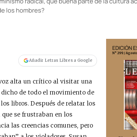
eminismo radical, que buena parte de la cultura a
 de los hombres?
EDICIÓN MÉXICO
EDICIÓN 
N° 332 / Agosto 2026
N° 299 / Agost
Añadir Letras Libres a Google
z alta un crítico al visitar una
o dicho de todo el movimiento de
 los libros. Después de relatar los
 que se frustraban en los
cia las creencias comunes, pero
caban” a los violadores, Susan