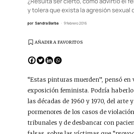
¿Resulta ser cierto, como advirtió el f
y tolera que exista la agresión sexual
por
Sandra Barba
9 febrero 2016
AÑADIR A FAVORITOS
EDICIÓN ESPAÑA
N° 299 / Agosto 2026
“Estas pinturas muerden”, pensó en vo
exposición feminista. Podría haberl
las décadas de 1960 y 1970, del arte y
pormenores de los casos de violación
tribunales y de desbancar con pacien
falsas, sobre las víctimas que “provo