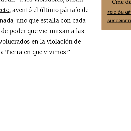
Cine desde los márgenes
es
Cine d
ecto
, aventó el último párrafo de
EDICIÓN ESPAÑA
EDICIÓN MÉ
nada, uno que estalla con cada
SUSCRÍBETE
SUSCRÍBET
 de poder que victimizan a las
olucrados en la violación de
a Tierra en que vivimos.”