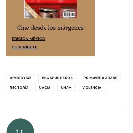
Cine desd
Cine desde los márgenes
EDICIÓN ESPAÑ
EDICIÓN MÉXICO
SUSCRÍBETE
SUSCRÍBETE
#YOSOY132
ENCAPUCHADOS
PRIMAVERA ÁRABE
RECTORÍA
UACM
UNAM
VIOLENCIA