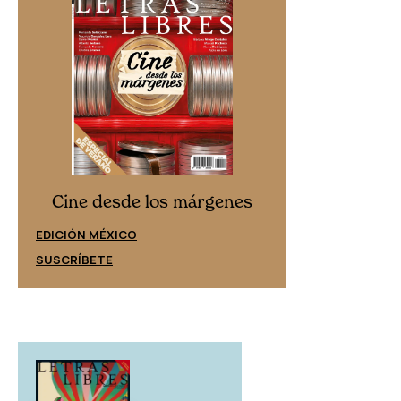
Cine desd
Cine desde los márgenes
EDICIÓN ESPAÑ
EDICIÓN MÉXICO
SUSCRÍBETE
SUSCRÍBETE