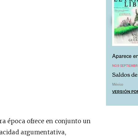
Aparece en
NO.9 SEPTIEMBR
Saldos de 
México
VERSIÓN PD
ra época ofrece en conjunto un
pacidad argumentativa,