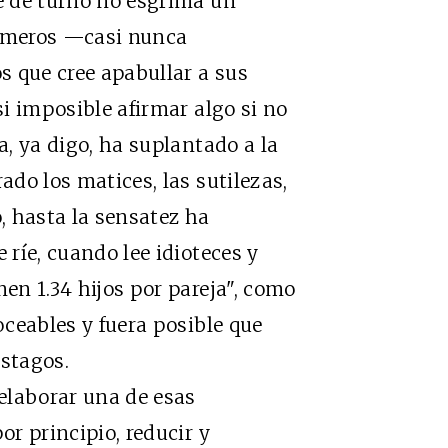
de de turno no esgrima un
números —casi nunca
s que cree apabullar a sus
si imposible afirmar algo si no
a, ya digo, ha suplantado a la
ado los matices, las sutilezas,
, hasta la sensatez ha
 ríe, cuando lee idioteces y
nen 1.34 hijos por pareja", como
roceables y fuera posible que
ástagos.
laborar una de esas
or principio, reducir y