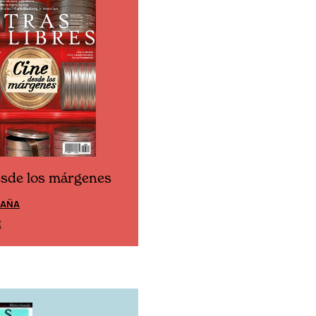
esde los márgenes
Cine desde los márgen
PAÑA
EDICIÓN MÉXICO
E
SUSCRÍBETE