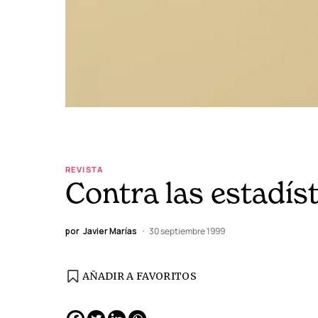
REVISTA
Contra las estadís
por
Javier Marías
30 septiembre 1999
AÑADIR A FAVORITOS