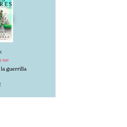
:
E 1999
la guerrilla
F