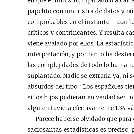
en que el ministro, diputado o alcal
papelito con una ristra de datos y 
comprobables en el instante— con lo
críticos y contrincantes. Y resulta ca
viene avalado por ellos. La estadístic
interpretación, y por tanto ha desterr
las complejidades de todo lo humano
suplantado. Nadie se extraña ya, ni se
absurdos del tipo: "Los españoles tie
si los hijos pudieran en verdad ser t
alguien tuviera efectivamente 1.34 v
Parece haberse olvidado que para e
sacrosantas estadísticas es preciso, p