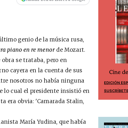
 último genio de la música rusa,
ara piano en re menor
de Mozart.
 obra se trataba, pero en
rno cayera en la cuenta de sus
Cine desde los márgenes
es
Cine d
ntre nosotros no había ninguna
EDICIÓN ESPAÑA
EDICIÓN M
 lo cual el presidente insistió en
SUSCRÍBETE
SUSCRÍBET
ta era obvia: 'Camarada Stalin,
anista María Yudina, que había