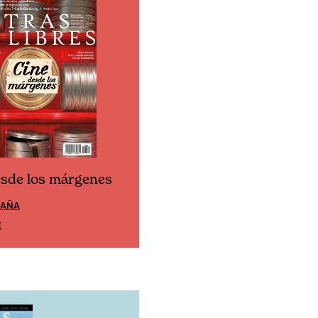
Cine desde los márgen
esde los márgenes
EDICIÓN ESPAÑA
ÉXICO
SUSCRÍBETE
E