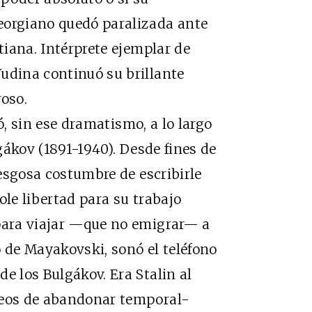
eorgiano quedó paralizada ante
stiana. Intérprete ejemplar de
udina continuó su brillante
roso.
, sin ese dramatismo, a lo largo
lgákov (1891-1940). Desde fines de
iesgosa costumbre de escribirle
ole libertad para su trabajo
 para viajar —que no emigrar— a
o de Mayakovski, sonó el teléfono
e los Bulgákov. Era Stalin al
seos de abandonar temporal-