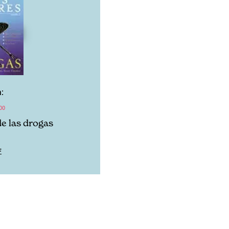
:
00
de las drogas
F