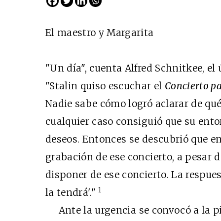
El maestro y Margarita
"Un día", cuenta Alfred Schnitkee, el
"Stalin quiso escuchar el
Concierto p
Nadie sabe cómo logró aclarar de qué
cualquier caso consiguió que su ento
Cine desde los márgen
deseos. Entonces se descubrió que e
EDICIÓN MÉXICO
grabación de ese concierto, a pesar de
SUSCRÍBETE
disponer de ese concierto. La respues
1
la tendrá'."
Ante la urgencia se convocó a la pi