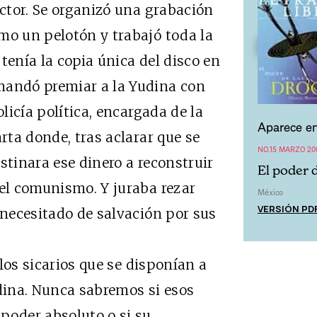
ector. Se organizó una grabación
mo un pelotón y trabajó toda la
tenía la copia única del disco en
mandó premiar a la Yudina con
olicía política, encargada de la
Aparece en
arta donde, tras aclarar que se
NO.15 MARZO 20
stinara ese dinero a reconstruir
El poder 
 el comunismo. Y juraba rezar
México
VERSIÓN PD
 necesitado de salvación por sus
os sicarios que se disponían a
ina. Nunca sabremos si esos
poder absoluto o si su