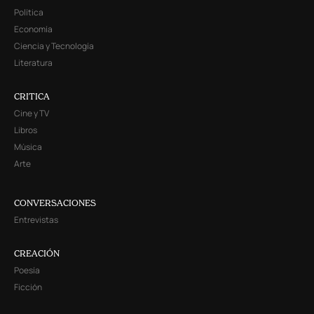
Política
Economía
Ciencia y Tecnología
Literatura
CRITICA
Cine y TV
Libros
Música
Arte
CONVERSACIONES
Entrevistas
CREACIÓN
Poesía
Ficción