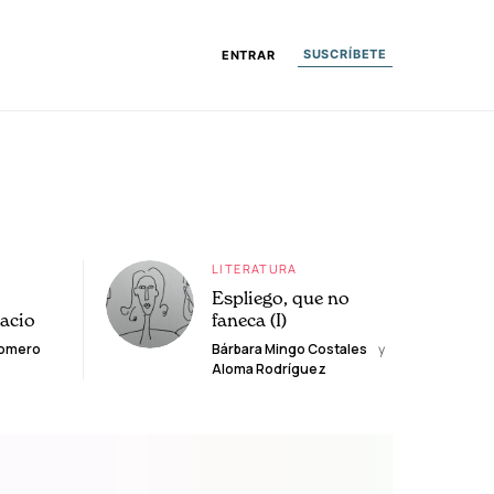
SUSCRÍBETE
ENTRAR
LITERATURA
Espliego, que no
lacio
faneca (I)
Romero
Bárbara Mingo Costales
y
Aloma Rodríguez