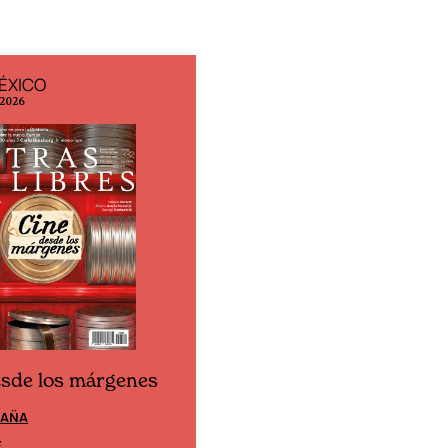
ÉXICO
EDICIÓN ESPAÑA
 2026
N° 299 / Agosto 2026
esde los márgenes
Cine desde los márgen
PAÑA
EDICIÓN MÉXICO
E
SUSCRÍBETE