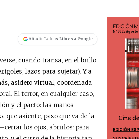
EDICIÓN ESPAÑA
EDICIÓN M
N° 299 / Agosto 2026
N° 332 / Agosto
Añadir Letras Libres a Google
verse, cuando transa, en el brillo
rigoles, lazos para sujetar). Y a
ás, asidero virtual, coordenada
al. El terror, en cualquier caso,
sión y el pacto: las manos
a que asiente, paso que va de la
Cine d
Cine desde los márgenes
cerrar los ojos, abrirlos: para
EDICIÓN ES
EDICIÓN MÉXICO
o, y el curso de la historia tan
SUSCRÍBET
SUSCRÍBETE