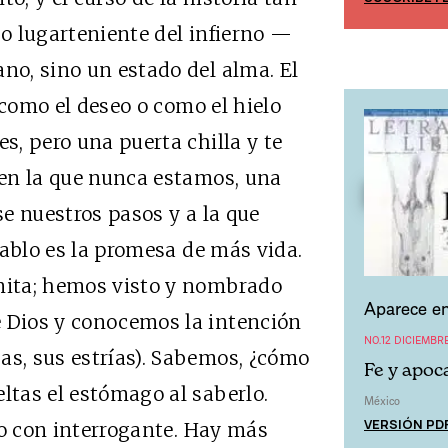
 o lugarteniente del infierno —
no, sino un estado del alma. El
como el deseo o como el hielo
es, pero una puerta chilla y te
a en la que nunca estamos, una
se nuestros pasos y a la que
diablo es la promesa de más vida.
ita; hemos visto y nombrado
Aparece en
e Dios y conocemos la intención
NO.12 DICIEMBRE
as, sus estrías). Sabemos, ¿cómo
Fe y apoca
ltas el estómago al saberlo.
México
VERSIÓN PD
lo con interrogante. Hay más