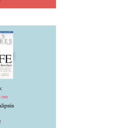
:
 1999
lipsis
F