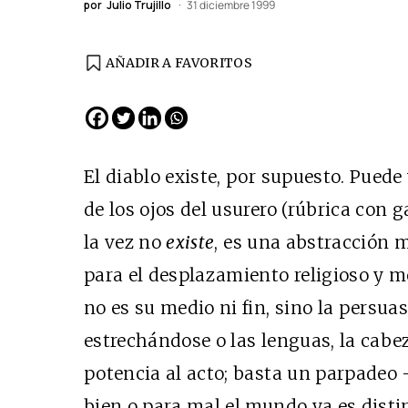
por
Julio Trujillo
31 diciembre 1999
AÑADIR A FAVORITOS
El diablo existe, por supuesto. Puede 
de los ojos del usurero (rúbrica con ga
la vez no
existe
, es una abstracción m
para el desplazamiento religioso y mor
no es su medio ni fin, sino la persua
estrechándose o las lenguas, la cabez
potencia al acto; basta un parpadeo —
bien o para mal el mundo ya es distint