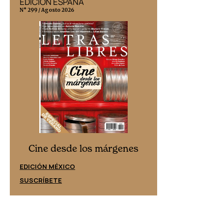
EDICIÓN ESPAÑA
EDICIÓN MÉX
N° 299 / Agosto 2026
N° 332 / Agosto 202
Cine desd
Cine desde los márgenes
EDICIÓN ESPAÑ
EDICIÓN MÉXICO
SUSCRÍBETE
SUSCRÍBETE