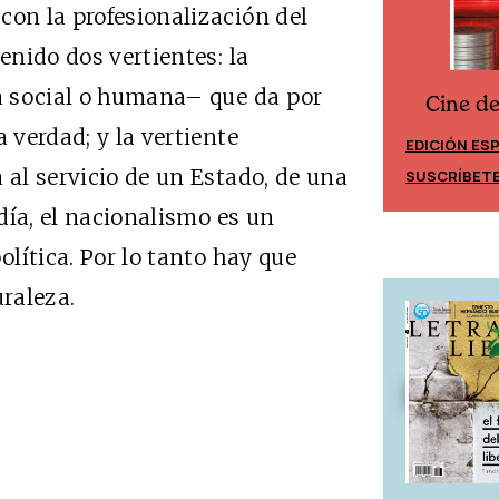
con la profesionalización del
enido dos vertientes: la
ia social o humana– que da por
Cine d
Cine desde los márgenes
 verdad; y la vertiente
EDICIÓN ES
EDICIÓN MÉXICO
 al servicio de un Estado, de una
SUSCRÍBET
SUSCRÍBETE
 día, el nacionalismo es un
olítica. Por lo tanto hay que
raleza.