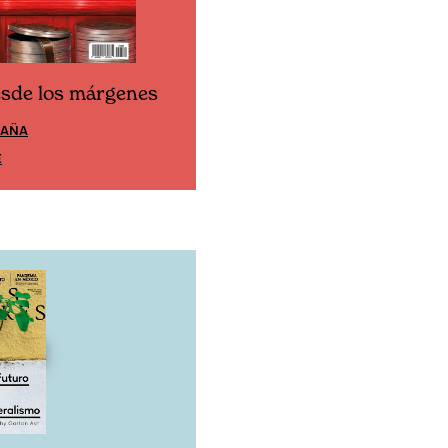
esde los márgenes
Cine desde los márgen
PAÑA
EDICIÓN MÉXICO
E
SUSCRÍBETE