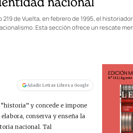
dentidad nacional
219 de Vuelta, en febrero de 1995, el historiador
l nacionalismo. Esta sección ofrece un rescate me
EDICIÓN ESPAÑA
EDICIÓN M
N° 299 / Agosto 2026
N° 332 / Agosto
Añadir Letras Libres a Google
 “historia” y concede e impone
 elabora, conserva y enseña la
storia nacional. Tal