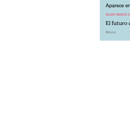
Aparece en
NO.267 MARZO 2
El futuro 
México