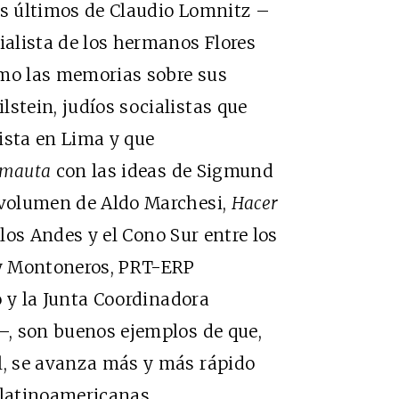
os últimos de Claudio Lomnitz –
ialista de los hermanos Flores
omo las memorias sobre sus
stein, judíos socialistas que
ista en Lima y que
mauta
con las ideas de Sigmund
e volumen de Aldo Marchesi,
Hacer
los Andes y el Cono Sur entre los
y Montoneros,
PRT-
ERP
 y la Junta Coordinadora
)–, son buenos ejemplos de que,
l, se avanza más y más rápido
 latinoamericanas.