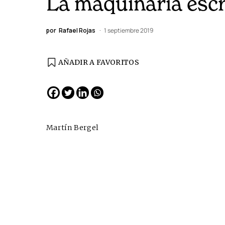
La maquinaria escr
por
Rafael Rojas
1 septiembre 2019
AÑADIR A FAVORITOS
EDICIÓN ESPAÑA
N° 299 / Agosto 2026
Martín Bergel
Cine desde los márgene