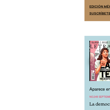
EDICIÓN ESPAÑA
EDICIÓN MÉ
SUSCRÍBETE
SUSCRÍBET
Aparece en
NO.249 SEPTIEM
La democr