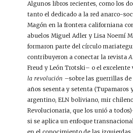
Algunos libros recientes, como los d
tanto el dedicado a la red anarco-soc
Magón en la frontera californiana c
abuelos Miguel Adler y Lisa Noemí Mil
formaron parte del círculo mariategu
contribuyeron a conectar la revista
A
Freud y León Trotski– o el excelent
la revolución
–sobre las guerrillas de 
años sesenta y setenta (Tupamaros 
argentino,
ELN
boliviano,
mir
chileno
Revolucionaria, que los unió a todos
si se aplica un enfoque transnaciona
en el conocimiento de las izquierdas