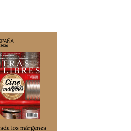
ESPAÑA
EDICIÓN MÉXICO
 2026
N° 332 / Agosto 2026
Cine desde los márgen
esde los márgenes