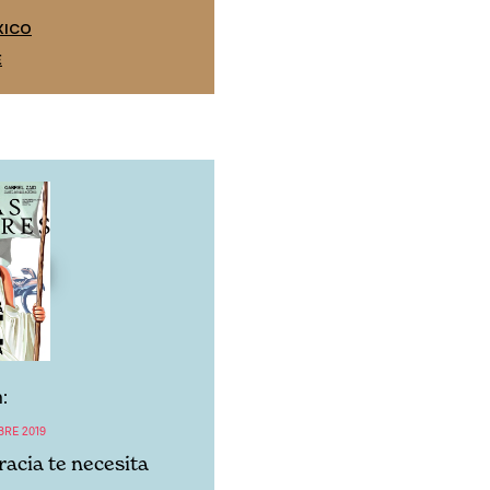
EDICIÓN ESPAÑA
XICO
SUSCRÍBETE
E
:
BRE 2019
acia te necesita