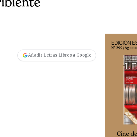
ibiente
EDICIÓN MÉXICO
EDICIÓN 
N° 332 / Agosto 2026
N° 299 / Agosto
Añadir Letras Libres a Google
Cine desde los márgenes
s
Cine d