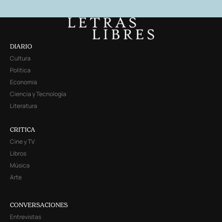
DIARIO
Cultura
Política
Economía
Ciencia y Tecnología
Literatura
CRITICA
Cine y TV
Libros
Música
Arte
CONVERSACIONES
Entrevistas