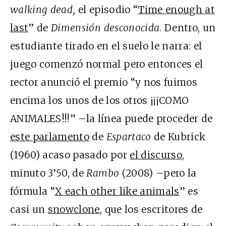
walking dead,
el episodio “
Time enough at
last
” de
Dimensión desconocida
. Dentro, un
estudiante tirado en el suelo le narra: el
juego comenzó normal pero entonces el
rector anunció el premio “y nos fuimos
encima los unos de los otros ¡¡¡COMO
ANIMALES!!!” –la línea puede proceder de
este parlamento
de
Espartaco
de Kubrick
(1960) acaso pasado por
el discurso
,
minuto 3’50, de
Rambo
(2008) –pero la
fórmula “
X each other like animals
” es
casi un
snowclone
, que los escritores de