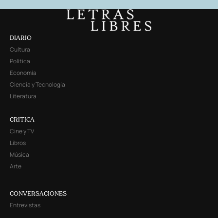
DIARIO
Cultura
Política
Economía
Ciencia y Tecnología
Literatura
CRITICA
Cine y TV
Libros
Música
Arte
CONVERSACIONES
Entrevistas