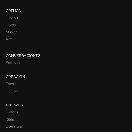
CRITICA
Cine y TV
Libros
Música
Arte
CONVERSACIONES
Entrevistas
CREACIÓN
Poesía
Ficción
ENSAYOS
Historia
Ideas
Literatura