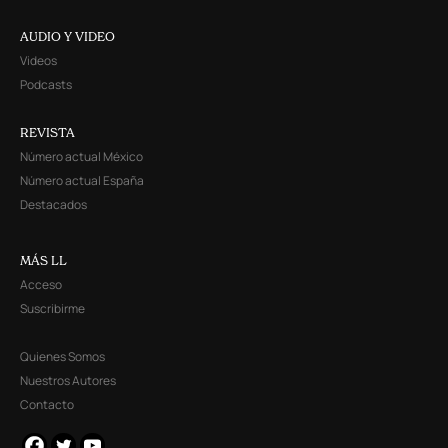
AUDIO Y VIDEO
Videos
Podcasts
REVISTA
Número actual México
Número actual España
Destacados
MÁS LL
Acceso
Suscribirme
Quienes Somos
Nuestros Autores
Contacto