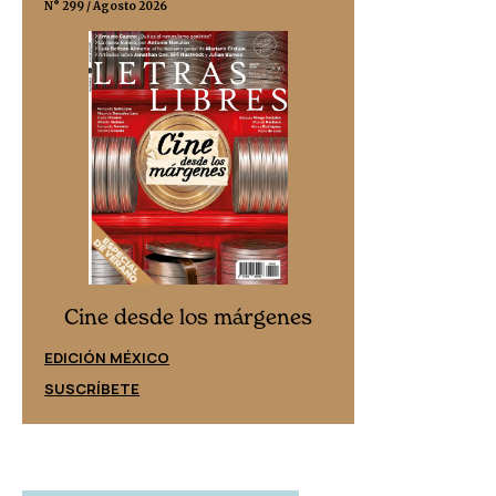
N° 299 / Agosto 2026
N° 332 / Agosto 202
Cine desd
Cine desde los márgenes
EDICIÓN ESPAÑ
EDICIÓN MÉXICO
SUSCRÍBETE
SUSCRÍBETE