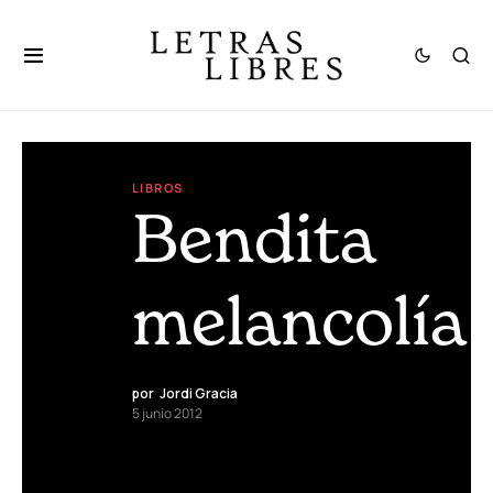
LIBROS
Bendita
melancolía
por
Jordi Gracia
5 junio 2012