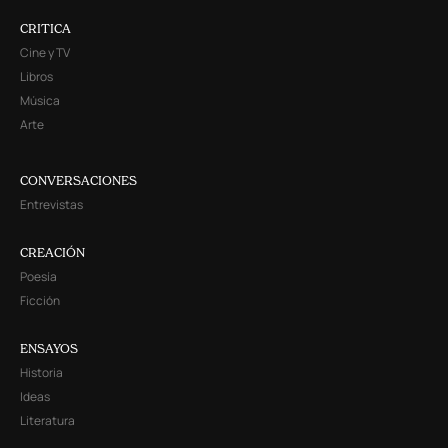
CRITICA
Cine y TV
Libros
Música
Arte
CONVERSACIONES
Entrevistas
CREACIÓN
Poesía
Ficción
ENSAYOS
Historia
Ideas
Literatura