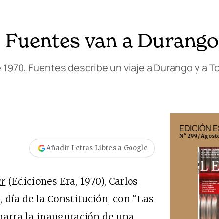
s Fuentes van a Durango
 1970, Fuentes describe un viaje a Durango y a T
EDICIÓN MÉXICO
EDICIÓN 
N° 332 / Agosto 2026
N° 299 / Agost
Añadir Letras Libres a Google
ar
(Ediciones Era, 1970), Carlos
 día de la Constitución, con “Las
narra la inauguración de una