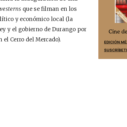
westerns
que se filman en los
ítico y económico local (la
ey y el gobierno de Durango por
Cine desde los márgenes
es
Cine d
 el Cerro del Mercado).
EDICIÓN ESPAÑA
EDICIÓN MÉ
SUSCRÍBETE
SUSCRÍBET