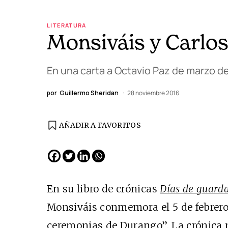
LITERATURA
Monsiváis y Carlo
En una carta a Octavio Paz de marzo de
por
Guillermo Sheridan
28 noviembre 2016
AÑADIR A FAVORITOS
EDICIÓN ESPAÑA
N° 299 / Agosto 2026
En su libro de crónicas
Días de guard
Monsiváis conmemora el 5 de febrero,
ceremonias de Durango”. La crónica 