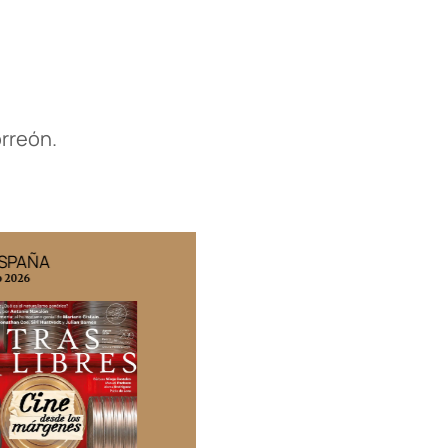
orreón.
ESPAÑA
EDICIÓN MÉXICO
o 2026
N° 332 / Agosto 2026