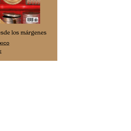
Cine desde los márgene
esde los márgenes
EDICIÓN ESPAÑA
XICO
SUSCRÍBETE
E