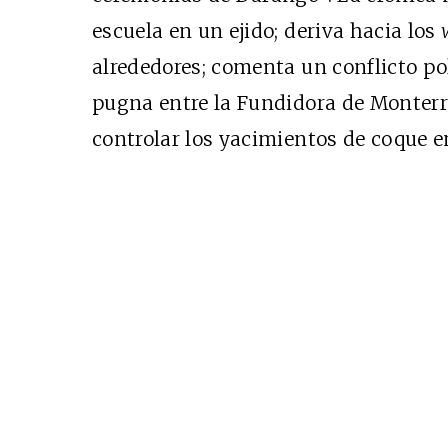
escuela en un ejido; deriva hacia los
alrededores; comenta un conflicto pol
pugna entre la Fundidora de Monterr
Cine desde los márgen
controlar los yacimientos de coque en
EDICIÓN MÉXICO
SUSCRÍBETE