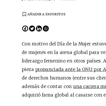
AÑADIR A FAVORITOS
EDICIÓN ESPAÑA
N° 299 / Agosto 2026
Con motivo del Día de la Mujer estuv
de mujeres en la arena global para v
liderazgo femenino en otros países. 
pieza
pronunciada ante la ONU por 
de derechos humanos (entre sus clien
además de contar con
una carrera m
Cine desde los márgen
adquirió fama global al casarse con e
EDICIÓN MÉXICO
SUSCRÍBETE