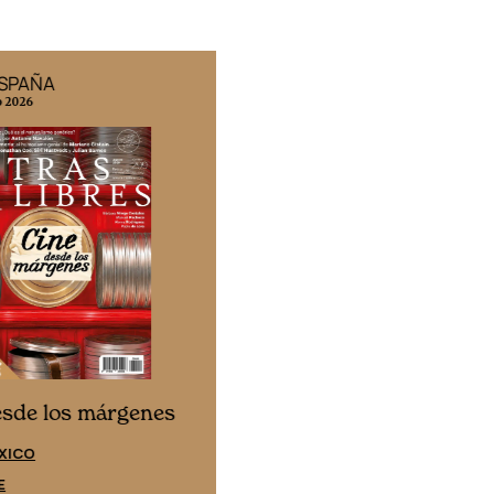
ESPAÑA
EDICIÓN MÉXICO
o 2026
N° 332 / Agosto 2026
Cine desde los márgene
esde los márgenes
EDICIÓN ESPAÑA
XICO
SUSCRÍBETE
E