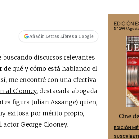
EDICIÓN MÉXICO
EDICIÓN 
N° 332 / Agosto 2026
N° 299 / Agost
Añadir Letras Libres a Google
e buscando discursos relevantes
er de qué y cómo está hablando el
Así, me encontré con una efectiva
Amal Clooney
, destacada abogada
tes figura Julian Assange) quien,
uy exitosa
por mérito propio,
Cine desde los márgenes
es
Cine d
l actor George Clooney.
EDICIÓN ESPAÑA
EDICIÓN MÉ
SUSCRÍBETE
SUSCRÍBET